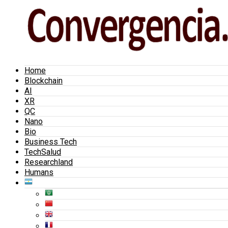
Home
Blockchain
AI
XR
QC
Nano
Bio
Business Tech
TechSalud
Researchland
Humans