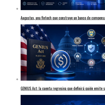
Augustus, una fintech que construye un banco de compensa
GENIUS Act: la cuenta regresiva que definirá quién emite s