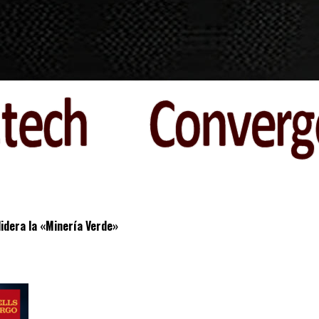
lidera la «Minería Verde»