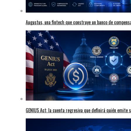
Augustus, una fintech que construye un banco de compensa
GENIUS Act: la cuenta regresiva que definirá quién emite s