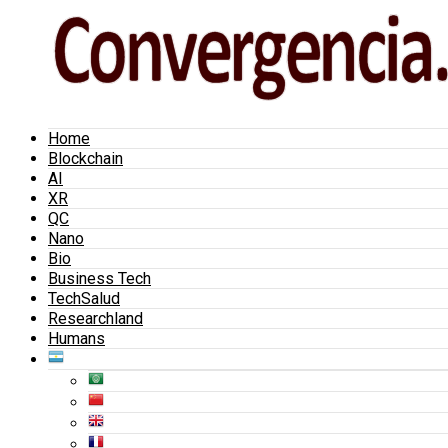
Home
Blockchain
AI
XR
QC
Nano
Bio
Business Tech
TechSalud
Researchland
Humans