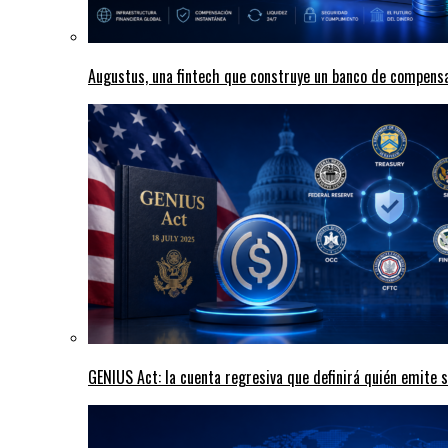
Augustus, una fintech que construye un banco de compensa
GENIUS Act: la cuenta regresiva que definirá quién emite s