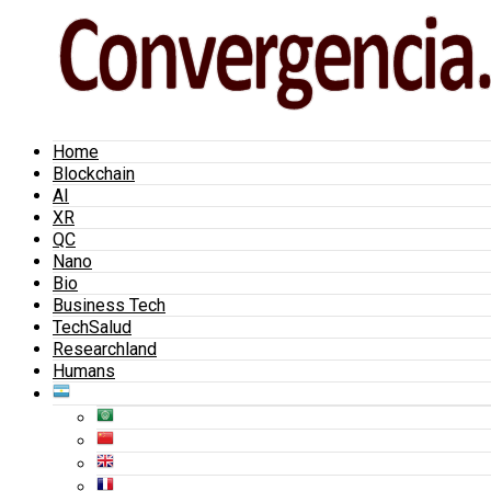
Home
Blockchain
AI
XR
QC
Nano
Bio
Business Tech
TechSalud
Researchland
Humans